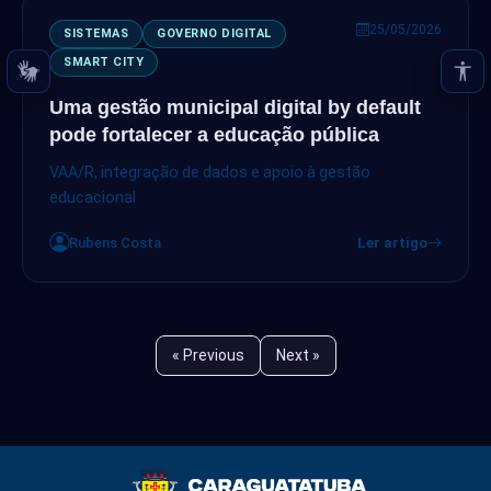
25/05/2026
SISTEMAS
GOVERNO DIGITAL
SMART CITY
Uma gestão municipal digital by default
pode fortalecer a educação pública
VAA/R, integração de dados e apoio à gestão
educacional
Rubens Costa
Ler artigo
« Previous
Next »