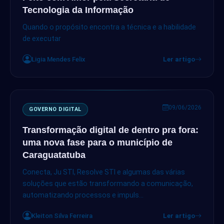
Tecnologia da Informação
Quando o propósito encontra a técnica e a habilidade
de executar
Ligia Mendes Felix
Ler artigo
09/06/2026
GOVERNO DIGITAL
Transformação digital de dentro pra fora:
uma nova fase para o município de
Caraguatatuba
Conecta, Ju STI, Resolve STI e algumas das várias
soluções que estão transformando a comunicação,
automatizando processos e impuls...
Kleiton Silva Ferreira
Ler artigo